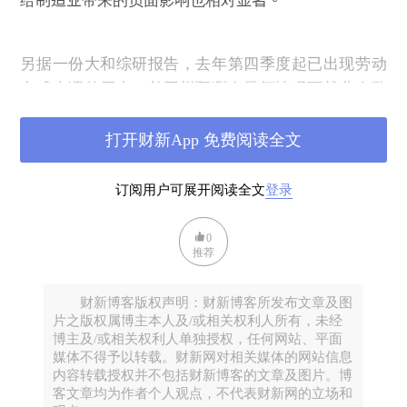
给
制造业
带来的负面
影响
也相对
显著。
另据一份大和综研报告，去年第四季度起已出现劳动
力成本调整压力，并同样预测在最坏情况下就业人数
到年底为止减少301万人，随之失业率攀升至6.7%。
打开财新App 免费阅读全文
失去就业
与
失去住房是
直接关系
的。
仅在东京，估计
订阅用户可展开阅读全文
登录
就有4000人住在网吧，
这就是所谓的“
网吧难民
”
。 这
一人群一瞬间可能变成无家可归
。
因为不仅网吧，可
0
以去暂时避难的卡拉OK和24小时营业的连锁店都正在
推荐
停业。
财新博客版权声明：财新博客所发布文章及图
片之版权属博主本人及/或相关权利人所有，未经
博主及/或相关权利人单独授权，任何网站、平面
媒体不得予以转载。财新网对相关媒体的网站信息
内容转载授权并不包括财新博客的文章及图片。博
客文章均为作者个人观点，不代表财新网的立场和