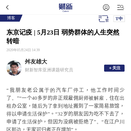
博客
T中
东京记疫 | 5月23日 弱势群体的人生突然
转暗
2020年05月24日 14:39
舛友雄大
＋关注
＋关注
财新智库亚洲课题研究员
“
我朋友老公
属于的
汽车厂
停工
，
他
工作时间少
了
。”“
一个40多岁的非正规雇佣
厨师被解雇，
住在
出
租
办公室，
随后为了拿到地址
搬到了一家简易旅馆，
得以
申请
生活保护”
。
“
32岁的朋友因为吃不下去了，
申请了
生活保护
，但因为没病被拒绝了
”。“
在江户川
区那边
，无家可归者正在增加
”
。