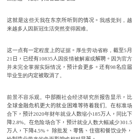
这就是
这些天我
在东京所听到的情况。
我感觉到，越
来越多人因新冠生活突然变得困难。
这一点有一定
程度上
的
证据
。
厚生劳动省称，
截至5月
21日，已经有1
0
83
5
人
因疫情被解雇或
解聘。
因为官方
并未完全掌握实际情况
，预计会更
多
。还有98名应届
毕业生
的
内定被取消
了。
前景不容乐观。
中部
圈社会经济研究所
报告显示，比
全球金融危机更
大
的就业困难等待着我们
。
在标准
场
合
下，预计
2020年财年就业
人数
缩小
185万人，
同比
下
降2.8%
。
在
危险场合
下，预计
就业人数大幅减少
30
1
.5
万人，下降4.5%。 除批发、零售、住宿和餐饮
业
外，