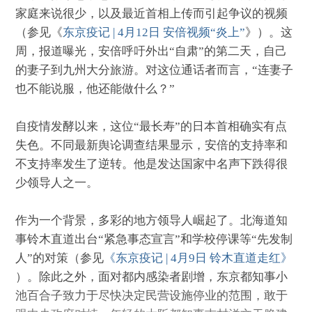
家庭来说很少，以及最近首相上传而引起争议的视频
（参见《
东京疫记 | 4月12日 安倍视频“炎上”
》）。这
周，报道曝光，安倍呼吁外出“自肃”的第二天，自己
的妻子到九州大分旅游。对这位通话者而言，“连妻子
也不能说服，他还能做什么？”
自疫情发酵以来，这位“最长寿”的日本首相确实有点
失色。不同最新舆论调查结果显示，安倍的支持率和
不支持率发生了逆转。他是发达国家中名声下跌得很
少领导人之一。
作为一个背景，多彩的地方领导人崛起了。北海道知
事铃木直道出台“紧急事态宣言”和学校停课等“先发制
人”的对策（参见
《东京疫记 | 4月9日 铃木直道走红》
）。除此之外，面对都内感染者剧增，东京都知事小
池百合子致力于尽快决定民营设施停业的范围，敢于