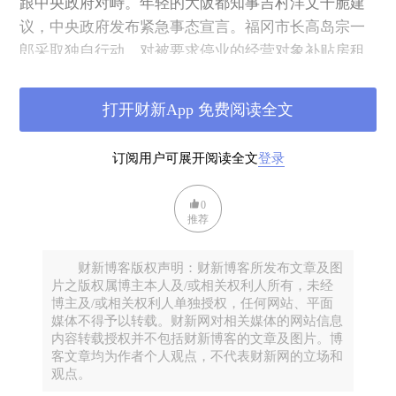
跟中央政府对峙。年轻的大阪都知事吉村洋文干脆建
议，中央政府发布紧急事态宣言。福冈市长高岛宗一
郎采取独自行动，对被要求停业的经营对象补贴房租
八成。
打开财新App 免费阅读全文
与此形成对照的是日本首相的态度。他偶尔开记者
会，但他只是照着读提字器上的文字，回答的很多问
订阅用户可展开阅读全文
登录
题是记者提前交上的。一名经常出席记者会的自由记
者描述，“这不是记者会，是朗诵会”。一名外国记者
0
问首相如若对策失败如何负起责任时，他回答说，“即
推荐
使最坏情况出现，这也并不意味着我承担责任就好”。
财新博客版权声明：财新博客所发布文章及图
片之版权属博主本人及/或相关权利人所有，未经
博主及/或相关权利人单独授权，任何网站、平面
媒体不得予以转载。财新网对相关媒体的网站信息
内容转载授权并不包括财新博客的文章及图片。博
客文章均为作者个人观点，不代表财新网的立场和
观点。